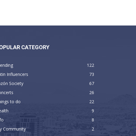
OPULAR CATEGORY
rending
122
tin Influencers
73
zón Society
67
oncerts
26
ings to do
22
alth
9
fo
8
y Community
2