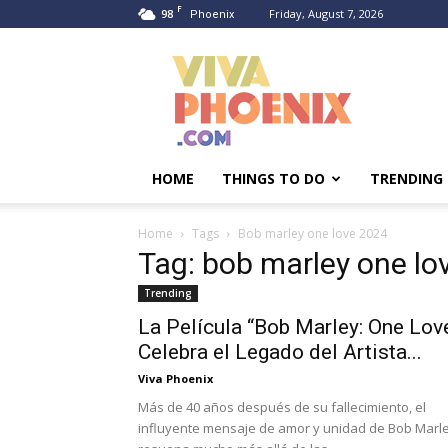
F
98
Friday, August 7, 2026
Phoenix
Viva
Phoenix
HOME
THINGS TO DO
TRENDING
Home
Tags
Bob marley one love 2024
Tag: bob marley one lo
Trending
La Película “Bob Marley: One Lov
Celebra el Legado del Artista...
Viva Phoenix
Más de 40 años después de su fallecimiento, el
influyente mensaje de amor y unidad de Bob Marl