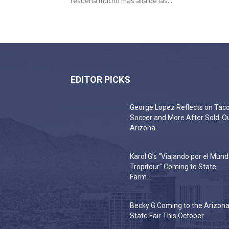
resuena mucho más allá de las...
EDITOR PICKS
George Lopez Reflects on Taco
Soccer and More After Sold-O
Arizona...
Karol G’s “Viajando por el Mun
Tropitour” Coming to State
Farm...
Becky G Coming to the Arizon
State Fair This October