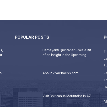
POPULAR POSTS
P
s,
Damayanti Quintanar Gives a Bit
T
ut
of an Insight in the Upcoming...
La
Sa
C
do
About VivaPhoenix.com
Th
He
In
a
Visit Chiricahua Mountains in AZ
M