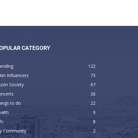
OPULAR CATEGORY
rending
122
tin Influencers
73
zón Society
67
oncerts
26
ings to do
22
alth
9
fo
8
y Community
2