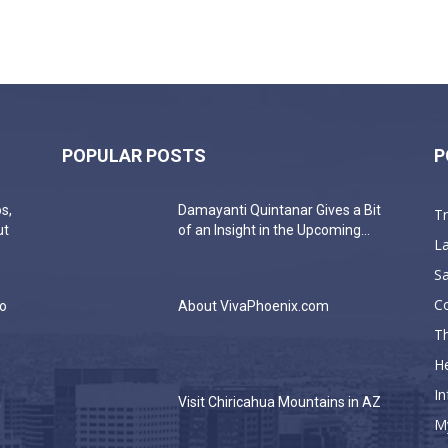
POPULAR POSTS
P
s,
Damayanti Quintanar Gives a Bit
T
ut
of an Insight in the Upcoming...
La
Sa
C
do
About VivaPhoenix.com
Th
He
In
a
Visit Chiricahua Mountains in AZ
M