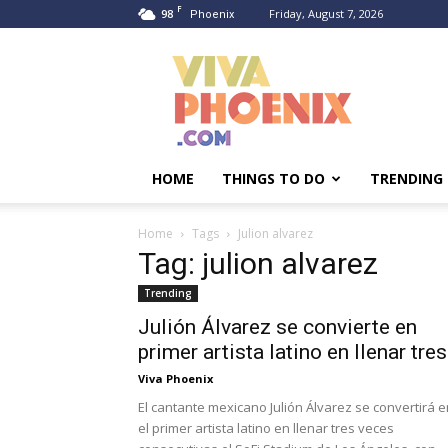
F
98
Friday, August 7, 2026
Phoenix
Viva
Phoenix
HOME
THINGS TO DO
TRENDING
Home
Tags
Julion alvarez
Tag: julion alvarez
Trending
Julión Álvarez se convierte en
primer artista latino en llenar tres.
Viva Phoenix
El cantante mexicano Julión Álvarez se convertirá e
el primer artista latino en llenar tres veces