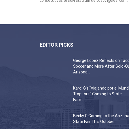
consecutivas el SoFi Stadium de Los Ángeles, con...
EDITOR PICKS
George Lopez Reflects on Taco
Soccer and More After Sold-O
Arizona...
Karol G’s “Viajando por el Mun
Tropitour” Coming to State
Farm...
Becky G Coming to the Arizon
State Fair This October