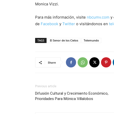
Monica Vizzi.
Para más información, visite
nbcumv.com
y 
de
Facebook
y
Twitter
o visitándonos en
te
TAGS
El Senor de los Cielos
Telemundo
Share
Previous article
Difusión Cultural y Crecimiento Económico,
Prioridades Para Mónica Villalobos