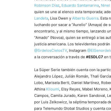
Robinson Díaz
,
Eduardo Santamarina
,
Ninel
quien se une al elenco esta temporada; ade
Landeta
, Lisa Owen y
Alberto Guerra
. Esta 
luchando por sacar a “Aurelio” (Amaya) de
encontrarlo, y al mismo tiempo, lanzando u
“Amado” (Novoa), quien se entregó a las au
justicia americana. Los televidentes podrá
@SrdelosCielosTV
, Instagram
@ElSenordel
a la conversación a través de
#ESDLC7
en t
La Súper Serie también cuenta con la parti
Alejandro López, Julián Román, Thali García
Lobo, Marisela Berti, Daniel Martínez, Rob
Athina
Klioumi
, Elsy Reyes, Mabel Moreno, K
Campos, Camila Jurado, Karen Sandoval, Leo
por Luis Zelkowicz, la séptima temporada de
para Telemundo Global Studios y cuenta con