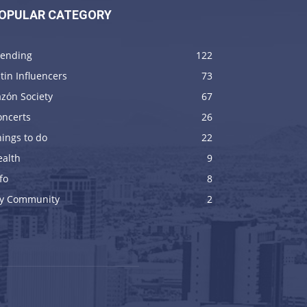
OPULAR CATEGORY
rending
122
tin Influencers
73
zón Society
67
oncerts
26
ings to do
22
ealth
9
fo
8
y Community
2