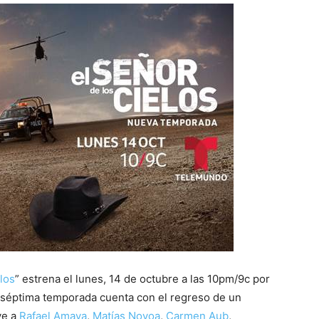
los
” estrena el lunes, 14 de octubre a las 10pm/9c por
a séptima temporada cuenta con el regreso de un
ye a
Rafael Amaya
,
Matías Novoa
,
Carmen Aub
,