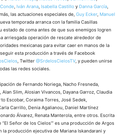
 Conde
,
Iván Arana
,
Isabella Castillo
y
Danna García
,
más, las actuaciones especiales de,
Guy Ecker
,
Manuel
nueva temporada arranca con la familia Casillas
 su estado de coma antes de que sus enemigos logren
na arriesgada operación de rescate alrededor de
toridades mexicanas para evitar caer en manos de la
n seguir esta producción a través de Facebook
osCielos
, Twitter
@SrdelosCielosTV
, y pueden unirse
odas las redes sociales.
cipación de Fernando Noriega, Nacho Fresneda,
, Alan Slim, Alosian Vivancos, Dayana Garroz, Claudia
erto Escobar, Coraima Torres, José Sedek,
arla Carrillo, Denia Agalianou, Daniel Martínez
nardo Álvarez, Renata Manterola, entre otros. Escrita
 “El Señor de los Cielos’” es una producción de Argos
 la producción ejecutiva de Mariana Iskandarani y