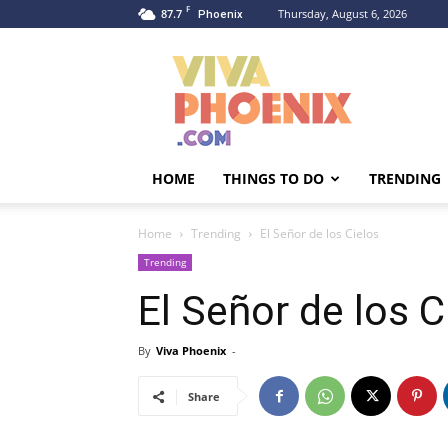
F
87.7
Thursday, August 6, 2026
Phoenix
Viva
Phoenix
HOME
THINGS TO DO
TRENDING
Home
Trending
El Señor de los Cielos
Trending
El Señor de los C
By
Viva Phoenix
-
Share