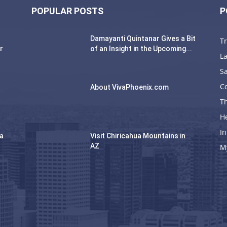
POPULAR POSTS
P
Damayanti Quintanar Gives a Bit
T
r
of an Insight in the Upcoming...
La
Sa
C
About VivaPhoenix.com
Th
H
In
na
Visit Chiricahua Mountains in
AZ
M