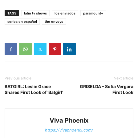
TAGS
latin tv shows
los enviados
paramount+
series en español
the envoys
Previous article
Next article
BATGIRL: Leslie Grace
GRISELDA – Sofía Vergara
Shares First Look of ‘Batgirl’
First Look
Viva Phoenix
https://vivaphoenix.com/