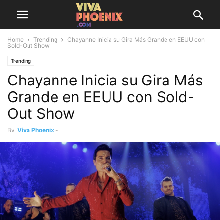
Home
Trending
Chayanne Inicia su Gira Más Grande en EEUU con
Sold-Out Show
Trending
Chayanne Inicia su Gira Más
Grande en EEUU con Sold-
Out Show
By
Viva Phoenix
-